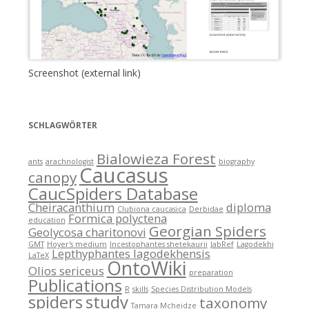
Screenshot (external link)
SCHLAGWÖRTER
Bialowieza Forest
ants
arachnologist
biography
Caucasus
canopy
CaucSpiders Database
Cheiracanthium
diploma
Clubiona caucasica
Derbidae
Formica polyctena
education
Georgian Spiders
Geolycosa charitonovi
GMT
Hoyer's medium
Incestophantes shetekaurii
JabRef
Lagodekhi
Lepthyphantes lagodekhensis
LaTeX
OntoWiki
Olios sericeus
preparation
Publications
R
skills
Species Distribution Models
spiders
study
taxonomy
Tamara Mcheidze