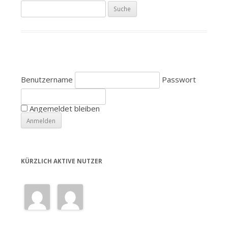
S
u
c
h
e
n
Benutzername
Passwort
a
c
h
Angemeldet bleiben
:
KÜRZLICH AKTIVE NUTZER