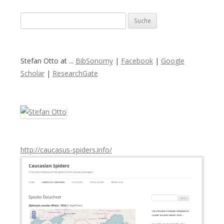
S
u
c
h
Stefan Otto at ...
BibSonomy
|
Facebook
|
Google
e
Scholar
|
ResearchGate
n
a
c
h
:
http://caucasus-spiders.info/