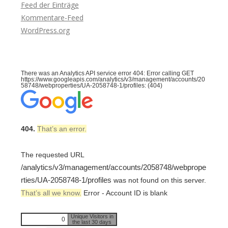
Feed der Einträge
Kommentare-Feed
WordPress.org
There was an Analytics API service error 404: Error calling GET
https://www.googleapis.com/analytics/v3/management/accounts/20
58748/webproperties/UA-2058748-1/profiles: (404)
404.
That’s an error.
The requested URL
/analytics/v3/management/accounts/2058748/webprope
rties/UA-2058748-1/profiles
was not found on this server.
That’s all we know.
Error - Account ID is blank
Unique Visitors in
0
the last 30 days