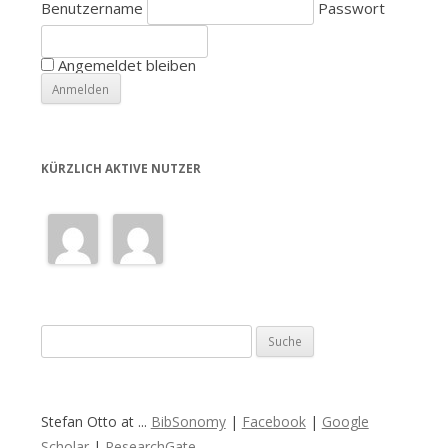
Benutzername
Passwort
Angemeldet bleiben
KÜRZLICH AKTIVE NUTZER
S
u
c
h
Stefan Otto at ...
BibSonomy
|
Facebook
|
Google
e
Scholar
|
ResearchGate