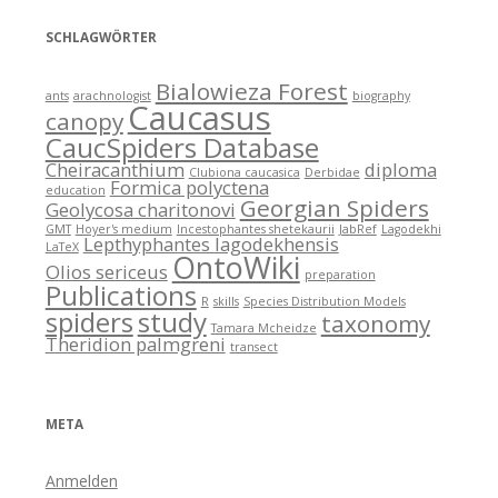
SCHLAGWÖRTER
Bialowieza Forest
ants
arachnologist
biography
Caucasus
canopy
CaucSpiders Database
Cheiracanthium
diploma
Clubiona caucasica
Derbidae
Formica polyctena
education
Georgian Spiders
Geolycosa charitonovi
GMT
Hoyer's medium
Incestophantes shetekaurii
JabRef
Lagodekhi
Lepthyphantes lagodekhensis
LaTeX
OntoWiki
Olios sericeus
preparation
Publications
R
skills
Species Distribution Models
spiders
study
taxonomy
Tamara Mcheidze
Theridion palmgreni
transect
META
Anmelden