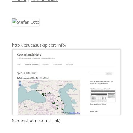
n
a
c
h
:
http://caucasus-spiders.info/
Screenshot (external link)