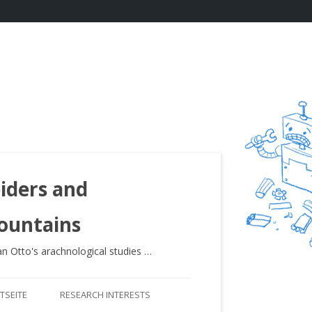
iders and
ountains
an Otto's arachnological studies …
Springe
zum
TSEITE
RESEARCH INTERESTS
Inhalt