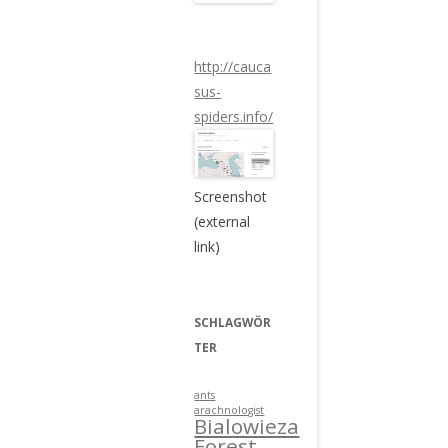
http://cauca
sus-
spiders.info/
Screenshot
(external
link)
SCHLAGWÖR
TER
ants
arachnologist
Bialowieza
Forest