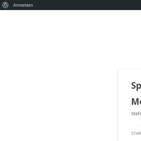
Über
Anmelden
WordPress
Sp
M
Stef
STAR