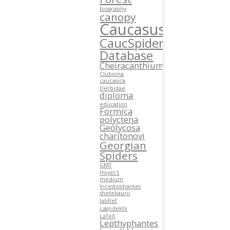
biography
canopy
Caucasus
CaucSpiders
Database
Cheiracanthium
Clubiona
caucasica
Derbidae
diploma
education
Formica
polyctena
Geolycosa
charitonovi
Georgian
Spiders
GMT
Hoyer's
medium
Incestophantes
shetekaurii
JabRef
Lagodekhi
LaTeX
Lepthyphantes