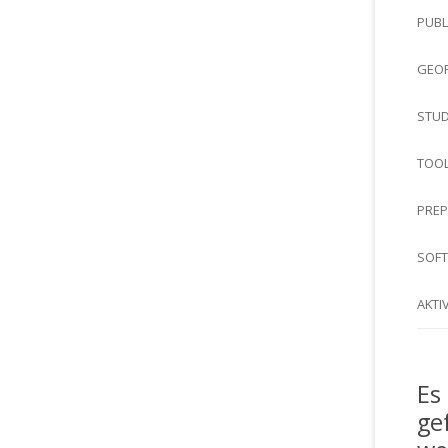
PUBL
GEOR
STUD
TOO
PREP
SOF
AKTI
Es
ge