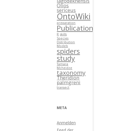
lagodekhensis
Olios
sericeus
OntoWiki
preparation
Publications
R
skills
Species
Distribution
Models
spiders
study
Tamara
Mcheidze
taxonomy
Theridion
palmgreni
transect
META
Anmelden
Feed der