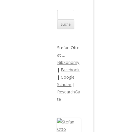
S
u
c
h
e
Stefan Otto
n
at ...
a
BibSonomy
c
|
Facebook
h
|
Google
:
Scholar
|
ResearchGa
te