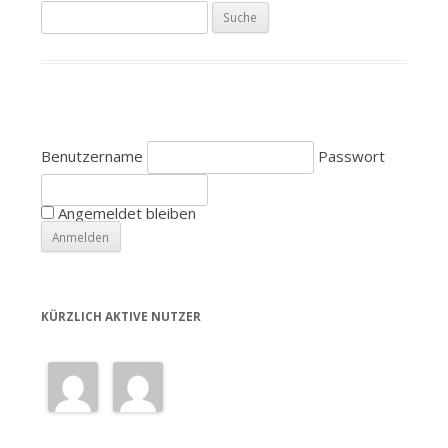
S
u
c
h
e
n
Benutzername
Passwort
a
c
h
Angemeldet bleiben
:
KÜRZLICH AKTIVE NUTZER