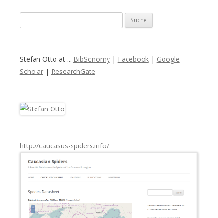
S
u
c
h
Stefan Otto at ...
BibSonomy
|
Facebook
|
Google
e
Scholar
|
ResearchGate
n
a
c
h
:
http://caucasus-spiders.info/