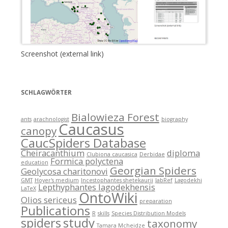
Screenshot (external link)
SCHLAGWÖRTER
Bialowieza Forest
ants
arachnologist
biography
Caucasus
canopy
CaucSpiders Database
Cheiracanthium
diploma
Clubiona caucasica
Derbidae
Formica polyctena
education
Georgian Spiders
Geolycosa charitonovi
GMT
Hoyer's medium
Incestophantes shetekaurii
JabRef
Lagodekhi
Lepthyphantes lagodekhensis
LaTeX
OntoWiki
Olios sericeus
preparation
Publications
R
skills
Species Distribution Models
spiders
study
taxonomy
Tamara Mcheidze