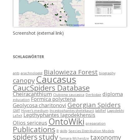
Screenshot (external link)
SCHLAGWÖRTER
Bialowieza Forest
ants
arachnologist
biography
Caucasus
canopy
CaucSpiders Database
Cheiracanthium
diploma
Clubiona caucasica
Derbidae
Formica polyctena
education
Georgian Spiders
Geolycosa charitonovi
GMT
Hoyer's medium
Incestophantes shetekaurii
JabRef
Lagodekhi
Lepthyphantes lagodekhensis
LaTeX
OntoWiki
Olios sericeus
preparation
Publications
R
skills
Species Distribution Models
spiders
study
taxonomy
Tamara Mcheidze