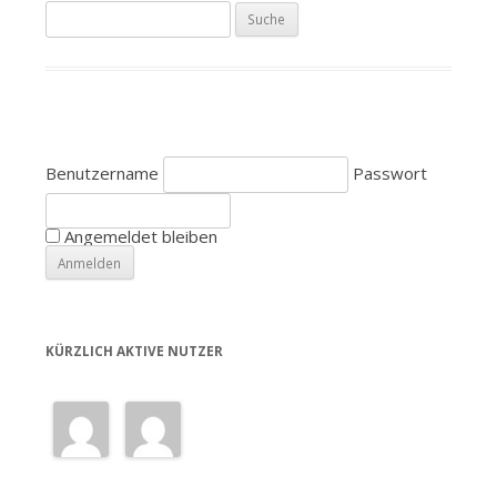
S
u
c
h
e
n
Benutzername
Passwort
a
c
h
Angemeldet bleiben
:
KÜRZLICH AKTIVE NUTZER