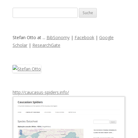
S
u
c
h
Stefan Otto at ...
BibSonomy
|
Facebook
|
Google
e
Scholar
|
ResearchGate
n
a
c
h
:
http://caucasus-spiders.info/